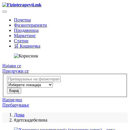
Почетна
Физиотерапевти
Продавница
Маркетинг
Статии
🛒 Кошничка
Најави се
Придружи се
Напредно
Пребарување
Дома
#детскадебелина