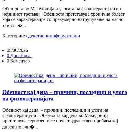
Обезноста во Македонија и улогата на физиотерапијата во
нејзиниот третман Обезноста претставува хронична болест
која се карактеризира со прекумерно натрупување на масно
ткиво в�...
Категории:
едукативни
информативни
05/06/2026
0 Допаѓања.
0 Коментар
Обезност кај деца – причини, последици и улога
на физиотерапијата
Обезност кај деца – причини, последици и улога на
физиотерапијата Обезноста кај деца во Македонија
претставува сериозен и сè почест здравствен проблем кој
директно вли�...