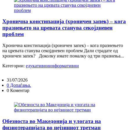
Хронична констипација (хроничен запек) – кога
празнењето на цревата станува секојдневен
проблем
Хронична констипација (хроничен запек) – кога празнењето
на цревата станува секојдневен проблем Дали страдате од
хроничен запек? Доколку имате помалку од три празнења...
Категории:
едукативни
информативни
31/07/2026
0 Допаѓања.
0 Коментар
Обезноста во Македонија и улогата на
физиотерапијата во нејзиниот третман