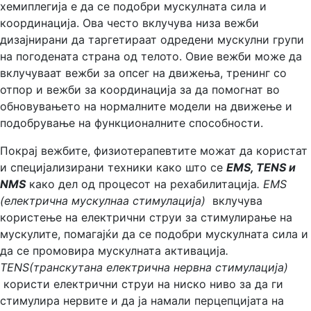
хемиплегија е да се подобри мускулната сила и
координација. Ова често вклучува низа вежби
дизајнирани да таргетираат одредени мускулни групи
на погодената страна од телото. Овие вежби може да
вклучуваат вежби за опсег на движења, тренинг со
отпор и вежби за координација за да помогнат во
обновувањето на нормалните модели на движење и
подобрување на функционалните способности.
Покрај вежбите, физиотерапевтите можат да користат
и специјализирани техники како што се
EMS, TENS и
NMS
како дел од процесот на рехабилитација
. EMS
(електрична м
ускулнаа стимулација)
вклучува
користење на електрични струи за стимулирање на
мускулите, помагајќи да се подобри мускулната сила и
да се промовира мускулната активација
.
TENS(транскутана електрична нервна стимулација)
користи електрични струи на ниско ниво за да ги
стимулира нервите и да ја намали перцепцијата на