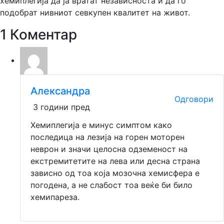
хемиплегија да ја вратат независноста и да го
подобрат нивниот севкупен квалитет на живот.
1 Коментар
Александра
Одговори
3 години пред
Хемиплегија е минус симптом како
последица на лезија на горен моторен
неврон и значи целосна одземеност на
екстремитетите на лева или десна страна
зависно од тоа која мозочна хемисфера е
погодена, а не слабост тоа веќе би било
хемипареза.