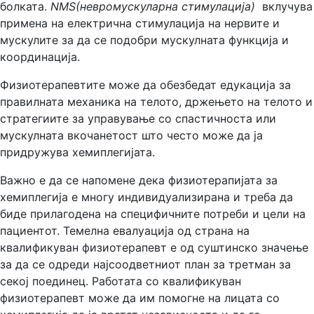
болката.
NMS(невромускуларна стимулација)
вклучува
примена на електрична стимулација на нервите и
мускулите за да се подобри мускулната функција и
координација.
Физиотерапевтите може да обезбедат едукација за
правилната механика на телото, држењето на телото и
стратегиите за управување со спастичноста или
мускулната вкочанетост што често може да ја
придружува хемиплегијата.
Важно е да се напомене дека физиотерапијата за
хемиплегија е многу индивидуализирана и треба да
биде прилагодена на специфичните потреби и цели на
пациентот. Темелна евалуација од страна на
квалификуван физиотерапевт е од суштинско значење
за да се одреди најсоодветниот план за третман за
секој поединец. Работата со квалификуван
физиотерапевт може да им помогне на лицата со