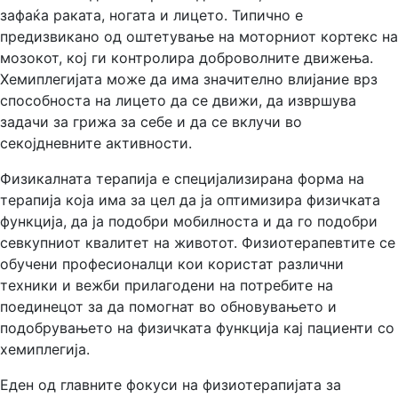
зафаќа раката, ногата и лицето. Типично е
предизвикано од оштетување на моторниот кортекс на
мозокот, кој ги контролира доброволните движења.
Хемиплегијата може да има значително влијание врз
способноста на лицето да се движи, да извршува
задачи за грижа за себе и да се вклучи во
секојдневните активности.
Физикалната терапија е специјализирана форма на
терапија која има за цел да ја оптимизира физичката
функција, да ја подобри мобилноста и да го подобри
севкупниот квалитет на животот. Физиотерапевтите се
обучени професионалци кои користат различни
техники и вежби прилагодени на потребите на
поединецот за да помогнат во обновувањето и
подобрувањето на физичката функција кај пациенти со
хемиплегија.
Еден од главните фокуси на физиотерапијата за