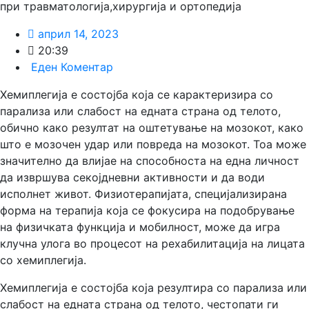
при травматологија,хирургија и ортопедија
април 14, 2023
20:39
Еден Коментар
Хемиплегија е состојба која се карактеризира со
парализа или слабост на едната страна од телото,
обично како резултат на оштетување на мозокот, како
што е мозочен удар или повреда на мозокот. Тоа може
значително да влијае на способноста на една личност
да извршува секојдневни активности и да води
исполнет живот. Физиотерапијата, специјализирана
форма на терапија која се фокусира на подобрување
на физичката функција и мобилност, може да игра
клучна улога во процесот на рехабилитација на лицата
со хемиплегија.
Хемиплегија е состојба која резултира со парализа или
слабост на едната страна од телото, честопати ги