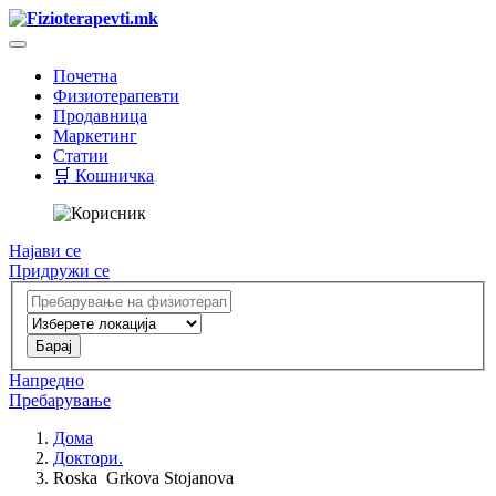
Почетна
Физиотерапевти
Продавница
Маркетинг
Статии
🛒 Кошничка
Најави се
Придружи се
Напредно
Пребарување
Дома
Доктори.
Roska Grkova Stojanova