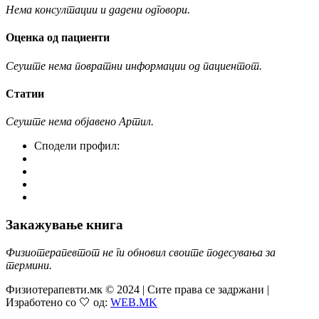
Нема консултации и дадени одговори.
Оценка од пациенти
Сеуште нема повратни информации од пациентот.
Статии
Сеуште нема објавено Артил.
Сподели профил:
Закажување книга
Физиотерапевтот не ги обновил своите подесувања за
термини.
Физиотерапевти.мк © 2024 | Сите права се задржани |
Изработено со 🤍 од:
WEB.MK