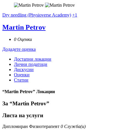
Dry needling (Physioverse Academy)
+1
Martin Petrov
0 Оценки
Додадете оценка
Достапни локации
Лични податоци
Дискусии
Оценки
Статии
“Martin Petrov” Локации
За “Martin Petrov”
Листа на услуги
Дипломиран Физиотерапевт
0 Служба(и)