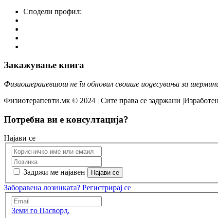
Сподели профил:
Закажување книга
Физиотерапевтот не ги обновил своите подесувања за термин
Физиотерапевти.мк © 2024 | Сите права се задржани |Изработен
Потребна ви е консултација?
Најави се
Задржи ме најавен
Заборавена лозинката?
Регистрирај се
Земи го Пасворд.