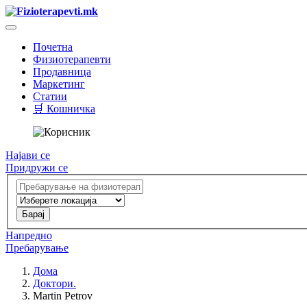
Почетна
Физиотерапевти
Продавница
Маркетинг
Статии
🛒 Кошничка
Најави се
Придружи се
Напредно
Пребарување
Дома
Доктори.
Martin Petrov