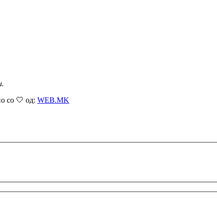
и.
о со 🤍 од:
WEB.MK