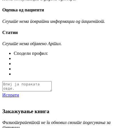
Оценка од пациенти
Сеуште нема повратни информации од пациентот.
Статии
Сеуште нема објавено Артил.
Сподели профил:
Испрати
Закажување книга
Физиотерапевтот не ги обновил своите подесувања за
термини.