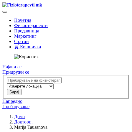
Почетна
Физиотерапевти
Продавница
Маркетинг
Статии
🛒 Кошничка
Најави се
Придружи се
Напредно
Пребарување
Дома
Доктори.
Marija Tausanova