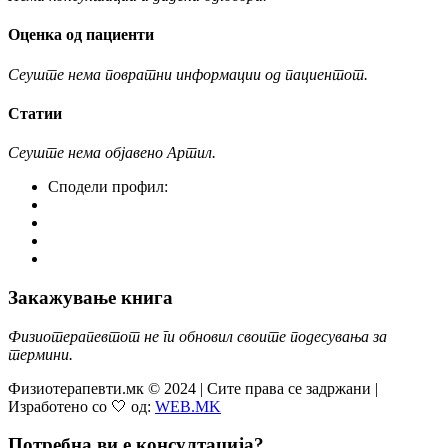
Оценка од пациенти
Сеуште нема повратни информации од пациентот.
Статии
Сеуште нема објавено Артил.
Сподели профил:
Закажување книга
Физиотерапевтот не ги обновил своите подесувања за
термини.
Физиотерапевти.мк © 2024 | Сите права се задржани |
Изработено со 🤍 од:
WEB.MK
Потребна ви е консултација?