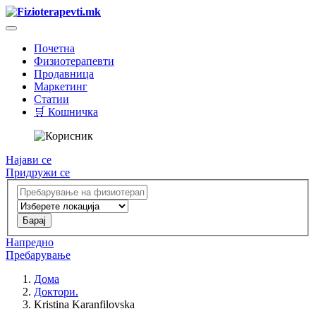
Почетна
Физиотерапевти
Продавница
Маркетинг
Статии
🛒 Кошничка
Најави се
Придружи се
Напредно
Пребарување
Дома
Доктори.
Kristina Karanfilovska