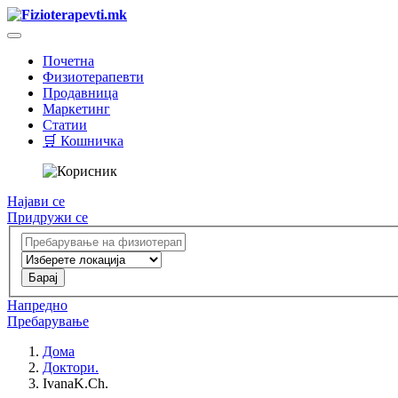
Почетна
Физиотерапевти
Продавница
Маркетинг
Статии
🛒 Кошничка
Најави се
Придружи се
Напредно
Пребарување
Дома
Доктори.
IvanaK.Ch.