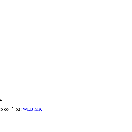
и.
о со 🤍 од:
WEB.MK