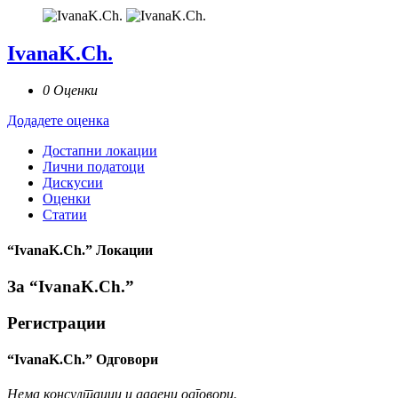
IvanaK.Ch.
0 Оценки
Додадете оценка
Достапни локации
Лични податоци
Дискусии
Оценки
Статии
“IvanaK.Ch.” Локации
За “IvanaK.Ch.”
Регистрации
“IvanaK.Ch.” Одговори
Нема консултации и дадени одговори.