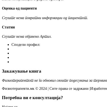
Оценка од пациенти
Сеуште нема повратни информации од пациентот.
Статии
Сеуште нема објавено Артил.
Сподели профил:
Закажување книга
Физиотерапевтот не ги обновил своите подесувања за термин
Физиотерапевти.мк © 2024 | Сите права се задржани |Изработен
Потребна ви е консултација?
Најави се