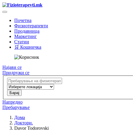
Почетна
Физиотерапевти
Продавница
Маркетинг
Статии
🛒 Кошничка
Најави се
Придружи се
Напредно
Пребарување
Дома
Доктори.
Davor Todorovski