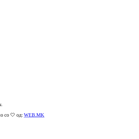
и.
о со 🤍 од:
WEB.MK