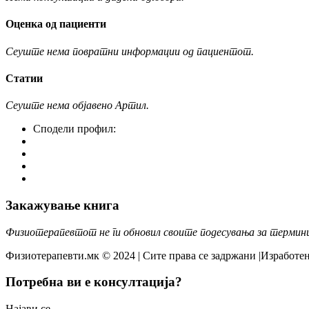
Оценка од пациенти
Сеуште нема повратни информации од пациентот.
Статии
Сеуште нема објавено Артил.
Сподели профил:
Закажување книга
Физиотерапевтот не ги обновил своите подесувања за термин
Физиотерапевти.мк © 2024 | Сите права се задржани |Изработен
Потребна ви е консултација?
Најави се