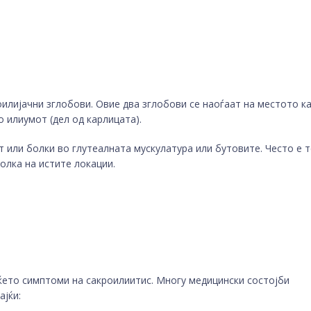
илијачни зглобови. Овие два зглобови се наоѓаат на местото к
о илиумот (дел од карлицата).
т или болки во глутеалната мускулатура или бутовите. Често е т
олка на истите локации.
ќето симптоми на сакроилиитис. Многу медицински состојби
ајќи: