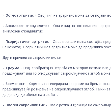
–
Остеоартритис
– Овој тип на артритис може да се појави в
– Анкилозен спондилитис
– Ова е вид на воспалителен артри
анкилозен спондилитис.
– Псоријатичен артритис –
Оваа воспалителна состојба преди
на кожата). Псоријатичниот артритис може да предизвика воспа
Други причини за сакроилиитис се:
– Траума
– Пад, сообраќајна несреќа со моторно возило или 
поддржуваат или го опкружуваат сакроилијачниот зглоб може
– Бременост
– Хормоните генерирани за време на бременоста 
предизвикувајќи ротирање на сакроилијачниот зглоб. Тежината
да доведе до абење на зглобот.
– Пиоген сакроилиитис
– Ова е ретка инфекција на сакроилиј