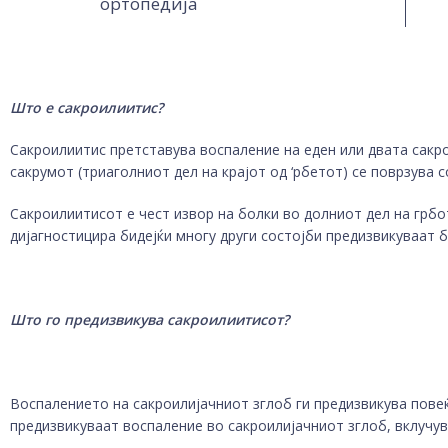
ортопедија
Што е сакроилиитис?
Сакроилиитис претставува воспаление на еден или двата сакро
сакрумот (триаголниот дел на крајот од ‘рбетот) се поврзува с
Сакроилиитисот е чест извор на болки во долниот дел на грбо
дијагностицира бидејќи многу други состојби предизвикуваат б
Што
го
предизвикува сакроилиитис
от
?
Воспалението на сакроилијачниот зглоб ги предизвикува пове
предизвикуваат воспаление во сакроилијачниот зглоб, вклучув