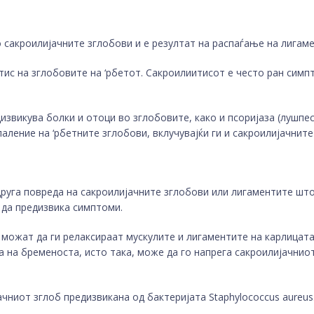
о сакроилијачните зглобови и е резултат на распаѓање на лигам
тис на зглобовите на ‘рбетот. Сакроилиитисот е често ран симп
звикува болки и отоци во зглобовите, како и псоријаза (лушпе
ление на ‘рбетните зглобови, вклучувајќи ги и сакроилијачните
друга повреда на сакроилијачните зглобови или лигаментите што
 да предизвика симптоми.
можат да ги релаксираат мускулите и лигаментите на карлицата
 на бременоста, исто така, може да го напрега сакроилијачниот
ачниот зглоб предизвикана од бактеријата Staphylococcus aureus