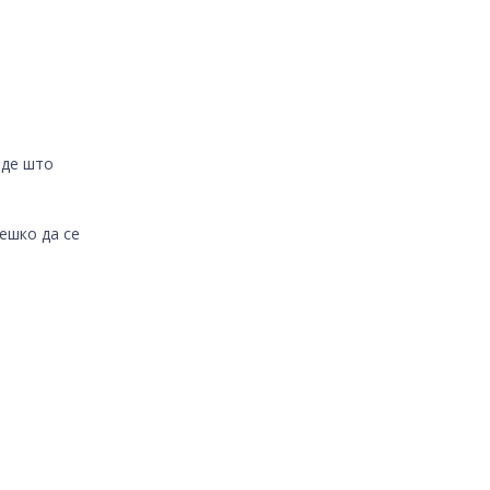
аде што
ешко да се