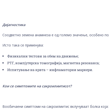
Дијагностика
Соодветно земена анамнеза е од големо значење, особено п
Исто така се применува:
Физикални тестови за обем на движење;
РТГ, компјутерска томографија, магнетна резонанса;
Испитување на крвта – инфламаторни маркери.
Кои се симптомите на сакроилиитис
от
?
Вообичаени симптоми на сакроилиитис вклучуваат болка која: