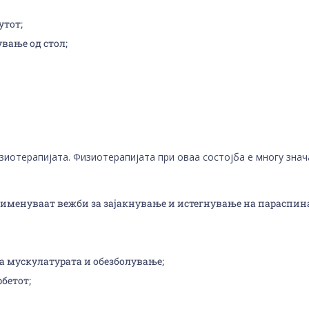
утот;
вање од стол;
зиотерапијата. Физиотерапијата при оваа состојба е многу знач
применуваат вежби за зајакнување и истегнување на параспи
а мускулатурата и обезболување;
бетот;