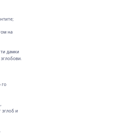
ентите;
том на
сти дамки
 зглобови.
 го
,
 зглоб и
.