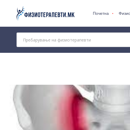
Почетна
Физио