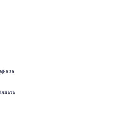
ајна за
налната