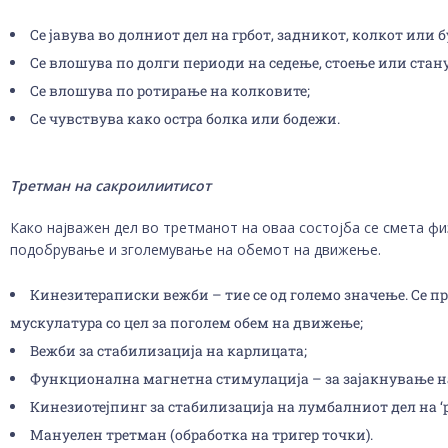
Се јавува во долниот дел на грбот, задникот, колкот или б
Се влошува по долги периоди на седење, стоење или стану
Се влошува по ротирање на колковите;
Се чувствува како остра болка или бодежи.
Третман на сакроилиитисот
Како најважен дел во третманот на оваа состојба се смета фи
подобрување и зголемување на обемот на движење.
Кинезитераписки вежби – тие се од големо значење. Се 
мускулатура со цел за поголем обем на движење;
Вежби за стабилизација на карлицата;
Функционална магнетна стимулација – за зајакнување н
Кинезиотејпинг за стабилизација на лумбалниот дел на ‘р
Мануелен третман (обработка на тригер точки).