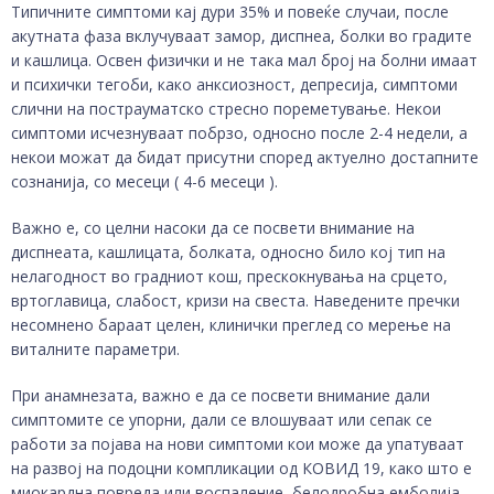
Типичните симптоми кај дури 35% и повеќе случаи, после
акутната фаза вклучуваат замор, диспнеа, болки во градите
и кашлица. Освен физички и не така мал број на болни имаат
и психички тегоби, како анксиозност, депресија, симптоми
слични на пострауматско стресно пореметување. Некои
симптоми исчезнуваат побрзо, односно после 2-4 недели, а
некои можат да бидат присутни според актуелно достапните
сознанија, со месеци ( 4-6 месеци ).
Важно е, со целни насоки да се посвети внимание на
диспнеата, кашлицата, болката, односно било кој тип на
нелагодност во градниот кош, прескокнувања на срцето,
вртоглавица, слабост, кризи на свеста. Наведените пречки
несомнено бараат целен, клинички преглед со мерење на
виталните параметри.
При анамнезата, важно е да се посвети внимание дали
симптомите се упорни, дали се влошуваат или сепак се
работи за појава на нови симптоми кои може да упатуваат
на развој на подоцни компликации од КОВИД 19, како што е
миокардна повреда или воспаление, белодробна емболија,