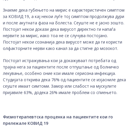
Знаеме дека губењето на мирис е карактеристичен симптом
за КОВИД 19, а кај некои луѓе тој симптом продолжува дури
и после акутната фаза на болеста. Сеуште не е јасно зошто.
Постојат некои докази дека вирусот директно ги напаѓа
нервите за мирис, иако тоа не се случува постојано.
Постојат некои сознанија дека вирусот може да ги користи
олфакторните нерви како канал за да стигне до мозокот.
Постојат истражувања кои ја докажуваат потребата од
трајна нега за пациентите после отпуштање од болничко
лекување, особено оние кои имале сериозна инфекција.
Студијата открива дека 76% од пациентите се изјасниле дека
сеуште имаат симтоми. Замор или слабост на мускулите
пријавиле 63%, додека 26% имале проблем со спиењето.
Физиотерапевтска проценка на пациентите кои го
прележале КОВИД 19