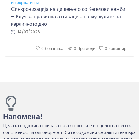
информативни
Синхронизација на дишењето со Кегелови вежби
– Клуч за правилна активација на мускулите на
карличното дно
14/07/2026
0 Допаѓања.
0 Прегледи
0 Коментар
Напомена!
Целата содржина припаѓа на авторот и е во целосна негова
сопственост и одговорност. Сите содржини се заштитена врз