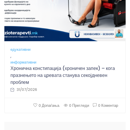
B
едукативни
,
информативни
Хронична констипација (хроничен запек) – кога
празнењето на цревата станува секојдневен
проблем
31/07/2026
0 Допаѓања.
0 Прегледи
0 Коментар