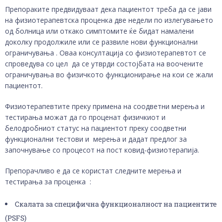
Препораките предвидуваат дека пациентот треба да се јави
на физиотерапевтска проценка две недели по излегувањето
од болница или откако симптомите ќе бидат намалени
доколку продолжиле или се развиле нови функционални
ограничувања . Оваа консултација со физиотерапевтот се
спроведува со цел да се утврди состојбата на воочените
ограничувања во физичкото функционирање на кои се жали
пациентот.
Физиотерапевтите преку примена на соодветни мерења и
тестирања можат да го проценат физичкиот и
белодробниот статус на пациентот преку соодветни
функционални тестови и мерења и дадат предлог за
започнување со процесот на пост ковид-физиотерапија.
Препорачливо e да се користат следните мерења и
тестирања за проценка :
Скалата за специфична функционалност на пациентите
(PSFS)