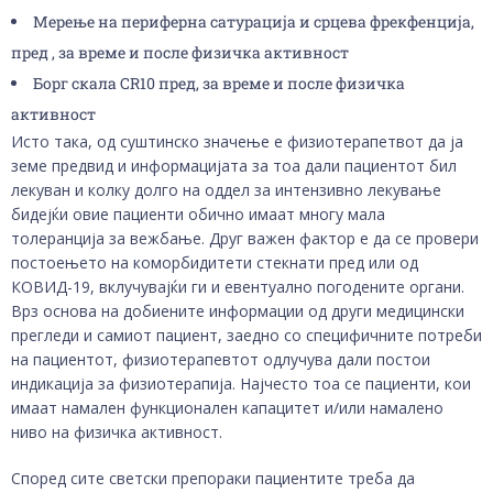
Мерење на периферна сатурација и срцева фрекфенција,
пред , за време и после физичка активност
Борг скала CR10 пред, за време и после физичка
активност
Исто така, од суштинско значење е физиотерапетвот да ја
земе предвид и информацијата за тоа дали пациентот бил
лекуван и колку долго на оддел за интензивно лекување
бидејќи овие пациенти обично имаат многу мала
толеранција за вежбање. Друг важен фактор е да се провери
постоењето на коморбидитети стекнати пред или од
КОВИД-19, вклучувајќи ги и евентуално погодените органи.
Врз основа на добиените информации од други медицински
прегледи и самиот пациент, заедно со специфичните потреби
на пациентот, физиотерапевтот одлучува дали постои
индикација за физиотерапија. Најчесто тоа се пациенти, кои
имаат намален функционален капацитет и/или намалено
ниво на физичка активност.
Според сите светски препораки пациентите треба да