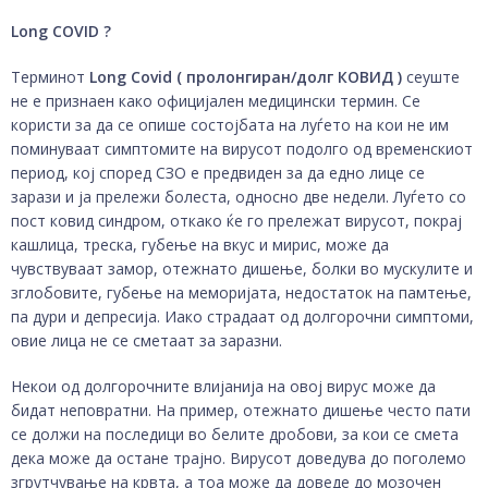
Long COVID ?
Терминот
Long Covid ( пролонгиран/долг КОВИД )
сеуште
не е признаен како официјален медицински термин. Се
користи за да се опише состојбата на луѓето на кои не им
поминуваат симптомите на вирусот подолго од временскиот
период, кој според СЗО е предвиден за да едно лице се
зарази и ја прележи болеста, односно две недели. Луѓето со
пост ковид синдром, откако ќе го прележат вирусот, покрај
кашлица, треска, губење на вкус и мирис, може да
чувствуваат замор, отежнато дишење, болки во мускулите и
зглобовите, губење на меморијата, недостаток на памтење,
па дури и депресија. Иако страдаат од долгорочни симптоми,
овие лица не се сметаат за заразни.
Некои од долгорочните влијанија на овој вирус може да
бидат неповратни. На пример, отежнато дишење често пати
се должи на последици во белите дробови, за кои се смета
дека може да остане трајно. Вирусот доведува до поголемо
згрутчување на крвта, а тоа може да доведе до мозочен