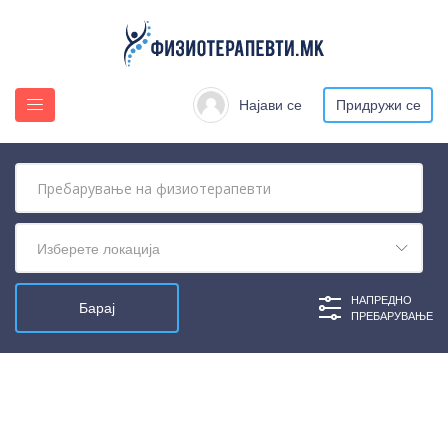
Најави се
Придружи се
Изберете локација
НАПРЕДНО
ПРЕБАРУВАЊЕ