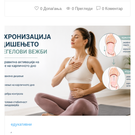
0 Допаѓања.
0 Прегледи
0 Коментар
едукативни
,