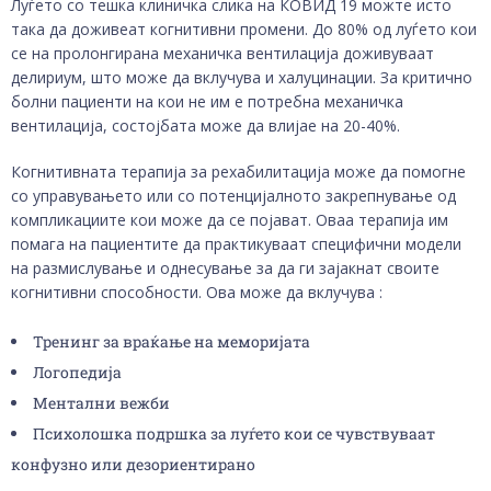
Луѓето со тешка клиничка слика на КОВИД 19 можте исто
така да доживеат когнитивни промени. До 80% од луѓето кои
се на пролонгирана механичка вентилација доживуваат
делириум, што може да вклучува и халуцинации. За критично
болни пациенти на кои не им е потребна механичка
вентилација, состојбата може да влијае на 20-40%.
Когнитивната терапија за рехабилитација може да помогне
со управувањето или со потенцијалното закрепнување од
компликациите кои може да се појават. Оваа терапија им
помага на пациентите да практикуваат специфични модели
на размислување и однесување за да ги зајакнат своите
когнитивни способности. Ова може да вклучува :
Тренинг за враќање на меморијата
Логопедија
Ментални вежби
Психолошка подршка за луѓето кои се чувствуваат
конфузно или дезориентирано