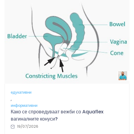
B
едукативни
,
информативни
Како се спроведуваат вежби со Aquaflex
вагиналните конуси?
19/07/2026