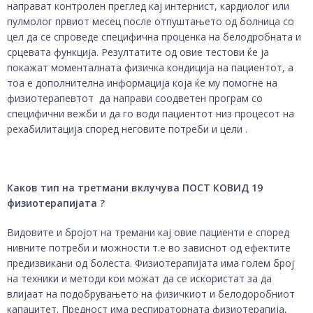
направат контролен преглед кај интернист, кардиолог или
пулмолог првиот месец после отпуштањето од болница со
цел да се спроведе специфична проценка на белодробната и
срцевата функција. Резултатите од овие тестови ќе ја
покажат моменталната физичка кондиција на пациентот, а
тоа е дополнителна информација која ќе му помогне на
физиотерапевтот да направи соодветен програм со
специфични вежби и да го води пациентот низ процесот на
рехабилитација според неговите потреби и цели .
Каков тип на третмани вклучува
ПОСТ КОВИД
19
физиотерапијата ?
Видовите и бројот на тремани кај овие пациенти е според
нивните потреби и можности т.е во зависнот од ефектите
предизвикани од болеста. Физиотерапијата има голем број
на техники и методи кои можат да се искористат за да
влијаат на подобрувањето на физичкиот и белодоробниот
капацитет. Предност има респираторната физиотерапија,