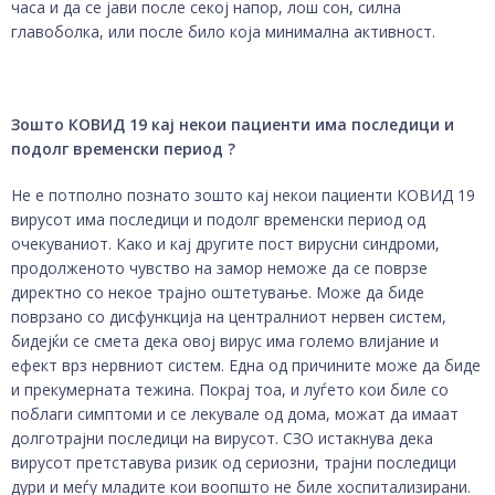
часа и да се јави после секој напор, лош сон, силна
главоболка, или после било која минимална активност.
Зошто КОВИД 19 кај некои пациенти има последици и
подолг временски период ?
Не е потполно познато зошто кај некои пациенти КОВИД 19
вирусот има последици и подолг временски период од
очекуваниот. Како и кај другите пост вирусни синдроми,
продолженото чувство на замор неможе да се поврзе
директно со некое трајно оштетување. Може да биде
поврзано со дисфункција на централниот нервен систем,
бидејќи се смета дека овој вирус има големо влијание и
ефект врз нервниот систем. Една од причините може да биде
и прекумерната тежина. Покрај тоа, и луѓето кои биле со
поблаги симптоми и се лекувале од дома, можат да имаат
долготрајни последици на вирусот. СЗО истакнува дека
вирусот претставува ризик од сериозни, трајни последици
дури и меѓу младите кои воопшто не биле хоспитализирани.