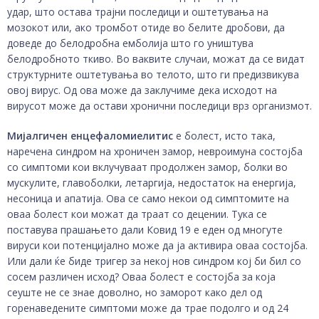
удар, што остава трајни последици и оштетувања на
мозокот или, ако тромбот отиде во белите дробови, да
доведе до белодробна емболија што го уништува
белодробното ткиво. Во ваквите случаи, можат да се видат
структурните оштетувања во телото, што ги предизвикува
овој вирус. Од ова може да заклучиме дека исходот на
вирусот може да остави хронични последици врз организмот.
Мијалгичен енцефаломиелитис
е болест, исто така,
наречена синдром на хроничен замор, невроимуна состојба
со симптоми кои вклучуваат продолжен замор, болки во
мускулите, главоболки, летаргија, недостаток на енергија,
несоница и апатија. Ова се само некои од симптомите на
оваа болест кои можат да траат со децении. Тука се
поставува прашањето дали Ковид 19 е еден од многуте
вируси кои потенцијално може да ја активира оваа состојба.
Или дали ќе биде тригер за некој нов синдром кој би бил со
сосем различен исход? Оваа болест е состојба за која
сеуште не се знае доволно, но заморот како дел од
горенаведените симптоми може да трае подолго и од 24