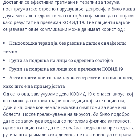
Достапни се ефективни третмани и терапии за траума,
посттрауматско стресно нарушување, депресија и било каква
друга ментална здравствена состојба која може да се појави
како резултат на прележан КОВИД 19. Тие пациенти кај кои
се јавуваат овие компликации може да имаат корист од :
Психолошка терапија, без разлика дали е онлајн или
лично
Групи за подршка на лица со одредена состојба
Групи за подршка на лица кои прележале КОВИД 19
Активности кои го намалуваат стресот и анксиозноста,
како што е на пример јогата
Од сето ова, заклучуваме дека КОВИД 19 е опасен вирус, кој
што може да остави трајни последици кај сите пациенти,
дури и кај оние кои немале никакви симптоми за време на
болеста. После прележување на вирусот, би било подобро
да не се започнува веднаш со поголема физичка активност,
односно пациентите да не се враќаат веднаш на претходната
рутина што ја имале секојдневно, т.е постепено да се прави