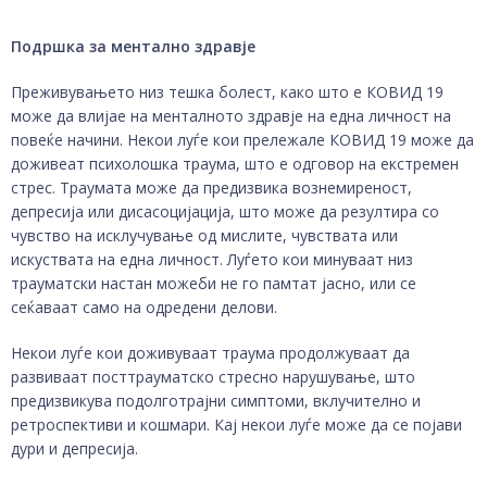
Подршка за ментално здравје
Преживувањето низ тешка болест, како што е КОВИД 19
може да влијае на менталното здравје на една личност на
повеќе начини. Некои луѓе кои прележале КОВИД 19 може да
доживеат психолошка траума, што е одговор на екстремен
стрес. Траумата може да предизвика вознемиреност,
депресија или дисасоцијација, што може да резултира со
чувство на исклучување од мислите, чувствата или
искуствата на една личност. Луѓето кои минуваат низ
трауматски настан можеби не го памтат јасно, или се
сеќаваат само на одредени делови.
Некои луѓе кои доживуваат траума продолжуваат да
развиваат посттрауматско стресно нарушување, што
предизвикува подолготрајни симптоми, вклучително и
ретроспективи и кошмари. Кај некои луѓе може да се појави
дури и депресија.