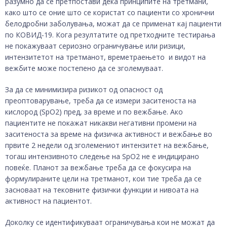
разумно да се претпостави дека принципите на третмани,
како што се оние што се користат со пациенти со хронични
белодробни заболувања, можат да се применат кај пациенти
по КОВИД-19. Кога резултатите од претходните тестирања
не покажуваат сериозно ограничување или ризици,
интензитетот на третманот, времетраењето и видот на
вежбите може постепено да се зголемуваат.
За да се минимизира ризикот од опасност од
преоптоварување, треба да се измери заситеноста на
кислород (SpO2) пред, за време и по вежбање. Ако
пациентите не покажат никакви негативни промени на
заситеноста за време на физичка активност и вежбање во
првите 2 недели од зголемениот интензитет на вежбање,
тогаш интензивното следење на SpO2 не е индицирано
повеќе. Планот за вежбање треба да се фокусира на
формулираните цели на третманот, кои тие треба да се
засноваат на тековните физички функции и нивоата на
активност на пациентот.
Доколку се идентификуваат ограничувања кои не можат да