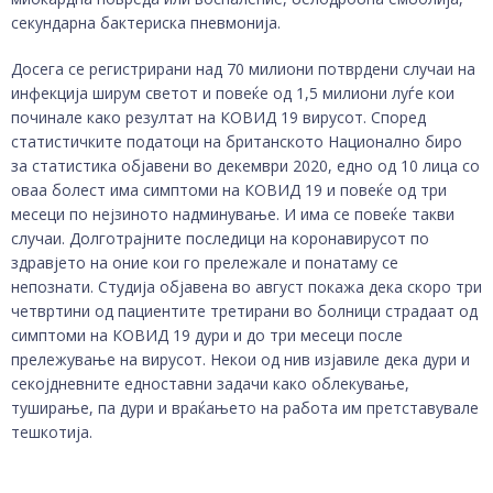
секундарна бактериска пневмонија.
Досега се регистрирани над 70 милиони потврдени случаи на
инфекција ширум светот и повеќе од 1,5 милиони луѓе кои
починале како резултат на КОВИД 19 вирусот. Според
статистичките податоци на британското Национално биро
за статистика објавени во декември 2020, едно од 10 лица со
оваа болест има симптоми на КОВИД 19 и повеќе од три
месеци по нејзиното надминување. И има се повеќе такви
случаи. Долготрајните последици на коронавирусот по
здравјето на оние кои го прележале и понатаму се
непознати. Студија објавена во август покажа дека скоро три
четвртини од пациентите третирани во болници страдаат од
симптоми на КОВИД 19 дури и до три месеци после
прележување на вирусот. Некои од нив изјавиле дека дури и
секојдневните едноставни задачи како облекување,
туширање, па дури и враќањето на работа им претставувале
тешкотија.