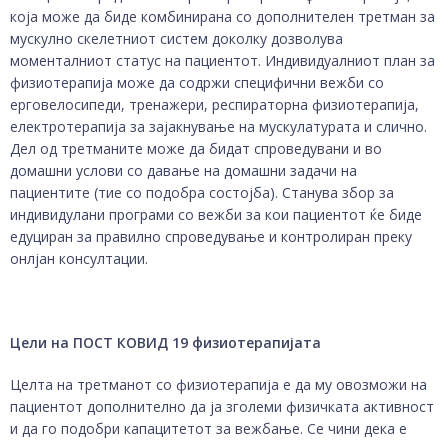
која може да биде комбинирана со дополнителен третман за
мускулно скелетниот систем доколку дозволува
моменталниот статус на пациентот. Индивидуалниот план за
физиотерапија може да содржи специфични вежби со
ерговелосипеди, тренажери, респираторна физиотерапија,
електротерапија за зајакнување на мускулатурата и слично.
Дел од третманите може да бидат спроведувани и во
домашни услови со давање на домашни задачи на
пациентите (тие со подобра состојба). Станува збор за
индивидулани програми со вежби за кои пациентот ќе биде
едуциран за правилно спроведување и контролиран преку
онлјан консултации.
Цели на
ПОСТ КОВИД
19 физиотерапијата
Целта на третманот со физиотерапија е да му овозможи на
пациентот дополнително да ја зголеми физичката активност
и да го подобри капацитетот за вежбање. Се чини дека е