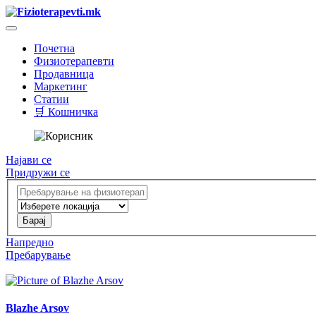
Почетна
Физиотерапевти
Продавница
Маркетинг
Статии
🛒 Кошничка
Најави се
Придружи се
Напредно
Пребарување
Blazhe Arsov