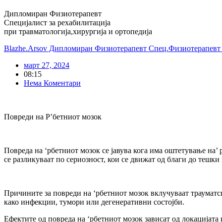
Дипломиран Физиотерапевт
Специјалист за рехабилитација
при травматологија,хирургија и ортопедија
Blazhe.Arsov Дипломиран Физиотерапевт Спец.Физиотерапевт з
март 27, 2024
08:15
Нема Коментари
Повреди на Р’бетниот мозок
Повреда на ‘рбетниот мозок се јавува кога има оштетување на’
се разликуваат по сериозност, кои се движат од благи до теш
Причините за повреди на ‘рбетниот мозок вклучуваат трауматск
како инфекции, тумори или дегенеративни состојби.
Ефектите од повреда на ‘рбетниот мозок зависат од локацијата