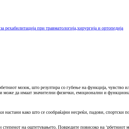
а рехабилитација при травматологија,хирургија и ортопедија
 рбетниот мозок, што резултира со губење на функција, чувство 
ки и може да имаат значителни физички, емоционални и функцио
и настани како што се сообраќајни несреќи, падови, спортски п
 и степенот на оштетувањето. Повредите повисоко на ‘рбетниот 