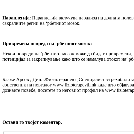
Параплегија
: Параплегија вклучува парализа на долната поло
сакралните регии на ‘рбетниот мозок.
Привремена повреда на ‘рбетниот мозок:
Некои повреди на ‘рбетниот мозок може да бидат привремени, 
потенцијал за закрепнување како што се намалува отокот на’ рб
Блаже Арсов , Дипл.Физиотерапевт ,Специјалист за рeхабилитац
сопственик на портaлот www.fizioterapevti.mk каде што објаву
дознаете повеќе, посетете го неговиот профил на www.fizioterap
Остави го твојот коментар.