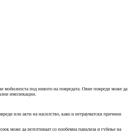
или мобилноста под нивото на повредата. Овие повреди може да
нални импликации.
овреди или акти на насилство, како и нетрауматски причини
мозок може да резултираат со пообемна парализа и губење на