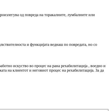
произлегува од повреда на торакалните, лумбалните или
увствителноста и функцијата веднаш по повредата, но со
работно искуство во процес на рана рехабилитација , воедно и
ата на клиентот и неговиот процес на рехабилитација. За да