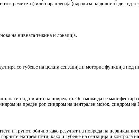
и екстремитети) или параплегија (парализа на долниот дел од тел
нова на нивната тежина и локација.
езултира со губење на целата сензација и моторна функција под 
останати под нивото на повредата. Ова може да се манифестира 
ндром на преден рог, синдром на централен мозок, синдром на Б
итети и трупот, обично како резултат на повреда на цервикалнио
горните екстремитети, како и губење на сензација и контрола на