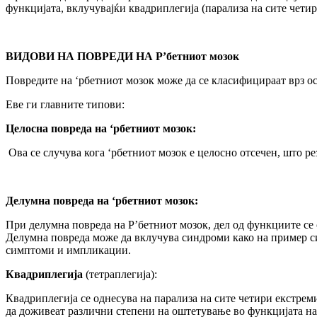
функцијата, вклучувајќи квадриплегија (парализа на сите четир
ВИДОВИ НА ПОВРЕДИ НА Р’бетниот мозок
Повредите на ‘рбетниот мозок може да се класифицираат врз ос
Еве ги главните типови:
Целосна повреда на ‘рбетниот мозок:
Ова се случува кога ‘рбетниот мозок е целосно отсечен, што р
Делумна повреда на ‘рбетниот мозок:
При делумна повреда на Р’бетниот мозок, дел од функциите се 
Делумна повреда може да вклучува синдроми како на пример си
симптоми и импликации.
Квадриплегија
(тетраплегија):
Квадриплегија се однесува на парализа на сите четири екстрем
да доживеат различни степени на оштетување во функцијата на 