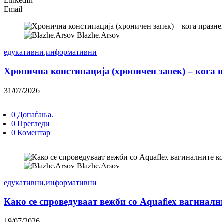
LinkedIn
Email
Blazhe.Arsov
едукативни
,
информативни
Хронична констипација (хроничен запек) – кога 
31/07/2026
0 Допаѓања.
0 Прегледи
0 Коментар
Blazhe.Arsov
едукативни
,
информативни
Како се спроведуваат вежби со Aquaflex вагинал
19/07/2026