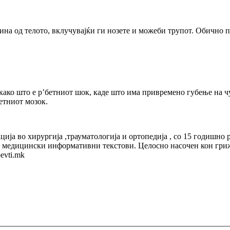
вина од телото, вклучувајќи ги нозете и можеби трупот. Обично 
како што е р’бетниот шок, каде што има привремено губење на ч
етниот мозок.
ија во хирургија ,трауматолoгија и ортопедија , со 15 годишно 
ва медицински информативни текстови. Целосно насочен кон гриж
evti.mk