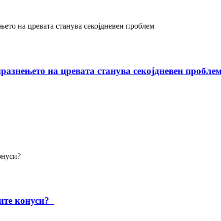
празнењето на цревата станува секојдневен пробле
ните конуси?