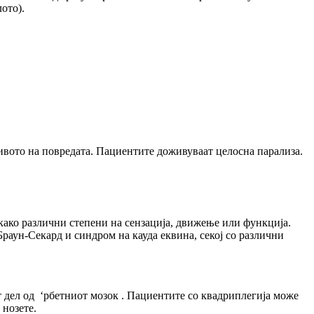
ото).
нивото на повредата. Пациентите доживуваат целосна парализа.
како различни степени на сензација, движење или функција.
раун-Секард и синдром на кауда еквина, секој со различни
т дел од ‘рбетниот мозок . Пациентите со квадриплегија може
 нозете.