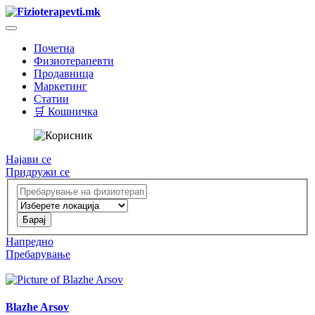
Почетна
Физиотерапевти
Продавница
Маркетинг
Статии
🛒 Кошничка
Најави се
Придружи се
Напредно
Пребарување
Blazhe Arsov