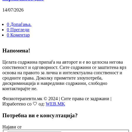
14/07/2026
0 Допаѓања.
0 Прегледи
0 Коментар
Напомена!
Целата содржина припаѓа на авторот и е во целосна негова
сопственост и одговорност. Сите содржини се заштитена врз
основа на правото за лична и интелектуална сопственост и
сродните права. Доколку приметите злоупотреба,
дискриминација и навредливи содржини, слободно
контактирајте не.
Физиотерапевти.мк © 2024 | Сите права се задржани |
Изработено со 🤍 од:
WEB.MK
Потребна ви е консултација?
Најави се