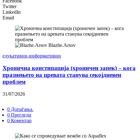
Facebook
Twitter
LinkedIn
Email
Blazhe.Arsov
едукативни
,
информативни
Хронична констипација (хроничен запек) – кога
празнењето на цревата станува секојдневен
проблем
31/07/2026
0 Допаѓања.
0 Прегледи
0 Коментар