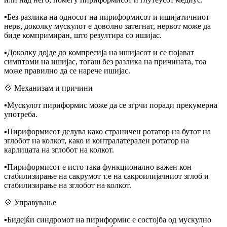
▪️Без разлика на односот на пириформисот и ишијатичниот
нерв, доколку мускулот е доволно затегнат, нервот може да
биде компримиран, што резултира со ишијас.
▪️Доколку дојде до компресија на ишијасот и се појават
симптоми на ишијас, тогаш без разлика на причината, тоа
може правилно да се нарече ишијас.
💠 Механизам и причини
▪️Мускулот пириформис може да се згрчи поради прекумерна
употреба.
▪️Пириформисот делува како страничен ротатор на бутот на
зглобот на колкот, како и контралатерален ротатор на
карлицата на зглобот на колкот.
▪️Пириформисот е исто така функционално важен кон
стабилизирање на сакрумот т.е на сакроилијачниот зглоб и
стабилизирање на зглобот на колкот.
💠 Управување
▪️Бидејќи синдромот на пириформис е состојба од мускулно