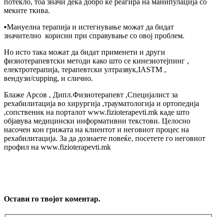
потекло, тоа значи дека добро ќе реагира на манипулација со
меките ткива.
▪️Мануелна терапија и истегнување можат да бидат
значително корисни при справување со овој проблем.
Но исто така можат да бидат применети и други
физиотерапевтски методи како што се кинезиотејпинг ,
електротерапија, терапевтски ултразвук,IASTM ,
вендузи/cupping, и слично.
Блаже Арсов , Дипл.Физиотерапевт ,Специјалист за
рeхабилитација во хирургија ,трауматолoгија и ортопедија
,сопственик на портaлот www.fizioterapevti.mk каде што
објавува медицински информативни текстови. Целосно
насочен кон грижата на клиентот и неговиот процес на
рехабилитација. За да дознаете повеќе, посетете го неговиот
профил на www.fizioterapevti.mk
Остави го твојот коментар.