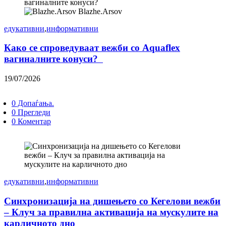
Blazhe.Arsov
едукативни
,
информативни
Како се спроведуваат вежби со Aquaflex
вагиналните конуси?
19/07/2026
0 Допаѓања.
0 Прегледи
0 Коментар
едукативни
,
информативни
Синхронизација на дишењето со Кегелови вежби
– Клуч за правилна активација на мускулите на
карличното дно