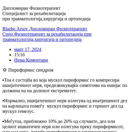
Дипломиран Физиотерапевт
Специјалист за рехабилитација
при травматологија,хирургија и ортопедија
Blazhe.Arsov Дипломиран Физиотерапевт
Спец.Физиотерапевт за рехабилитација при
травматологија,хирургија и ортопедија
март 17, 2024
15:16
Нема Коментари
💢 Пириформис синдром
▪️Тоа е состојба во која мускул пириформис го компресира
ишијатичниот нерв, предизвикувајќи симптоми на ишијас по
должина на на долниот екстремитет.
▪️Нормално, ишијатичниот нерв излегува од внатрешниот дел
на карлицата помеѓу мускул пириформис и горниот дел од
мускул гемелус.
▪️Меѓутоа, приближно 10% до 20% од случаите, дел или
целиот ишиатичен нерв или излегува преку пириформисот,
или над него, помеѓу пириформисот и глутеусот медиус.