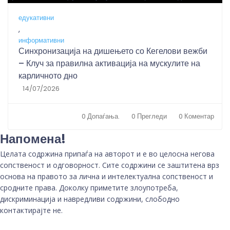
едукативни
,
информативни
Синхронизација на дишењето со Кегелови вежби
– Клуч за правилна активација на мускулите на
карличното дно
14/07/2026
0 Допаѓања.
0 Прегледи
0 Коментар
Напомена!
Целата содржина припаѓа на авторот и е во целосна негова
сопственост и одговорност. Сите содржини се заштитена врз
основа на правото за лична и интелектуална сопственост и
сродните права. Доколку приметите злоупотреба,
дискриминација и навредливи содржини, слободно
контактирајте не.