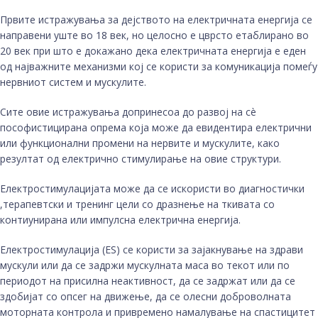
Првите истражувања за дејството на електричната енергија се
направени уште во 18 век, но целосно е цврсто етаблирано во
20 век при што е докажано дека електричната енергија е еден
од најважните механизми кој се користи за комуникација помеѓу
нервниот систем и мускулите.
Сите овие истражувања допринесоа до развој на сè
пософистицирана опрема која може да евидентира електрични
или функционални промени на нервите и мускулите, како
резултат од електрично стимулирање на овие структури.
Електростимулацијата може да се искористи во диагностички
,терапевтски и тренинг цели со дразнење на ткивата со
контиунирана или импулсна електрична енергија.
Електростимулација (ES) се користи за зајакнување на здрави
мускули или да се задржи мускулната маса во текот или по
периодот на присилна неактивност, да се задржат или да се
здобијат со опсег на движење, да се олесни доброволната
моторната контрола и привремено намалување на спастицитет