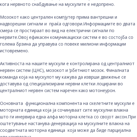
кога нервното снабдување на мускулите е недопрено.
Мозокот како централен компјутер прима вантрешни и
надворешни сигнали и праќа одговори.Информациите во двата
смера се простираат во вид на електрични сигнали по
нервите.Овој ефикасен комуникациски систем е во состојба со
голема брзина да управува со повеке милиони информации
истовремено.
Активноста на нашите мускули е контролирана од централниот
нервен систем (ЦНС), мозокот и ‘рбетниот мозок. Финалната
команда која на мускулот му кажува да изврши движење се
доставува од специјализирани нервни клетки лоцирани во
централниот нервен систем наречен како мотонеурон.
Основната функционална компонента на скелетните мускули е
моторната единица која ја сочинуваат сите мускулни влакна
што ги инервира една алфа моторна клетка со својот аксон.При
оштетување настанува-денервација на мускулните влакна на
соодветната моторна единица која може да биде парцијална
или комплетна.