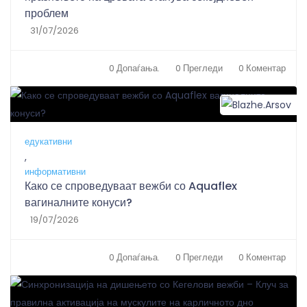
проблем
31/07/2026
0 Допаѓања.
0 Прегледи
0 Коментар
B
едукативни
,
информативни
Како се спроведуваат вежби со Aquaflex
вагиналните конуси?
19/07/2026
0 Допаѓања.
0 Прегледи
0 Коментар