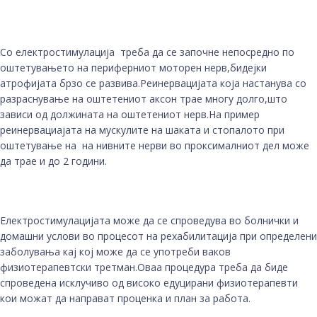
Со електростимулација треба да се започне непосредно по
оштетувањето на периферниот моторен нерв,бидејки
атрофијата брзо се развива.Реинервацијата која настанува со
разраснување на оштетениот аксон трае многу долго,што
зависи од должината на оштетениот нерв.На пример
реинервациајата на мускулите на шаката и стопалото при
оштетување на на нивните нерви во проксималниот дел може
да трае и до 2 години.
Електростимулацијата може да се спроведува во болнички и
домашни услови во процесот на рехабилитација при определени
заболувања кај кој може да се употреби ваков
физиотерапевтски третман.Оваа процедура треба да биде
спроведена исклучиво од високо едуцирани физиотерапевти
кои можат да направат проценка и план за работа.