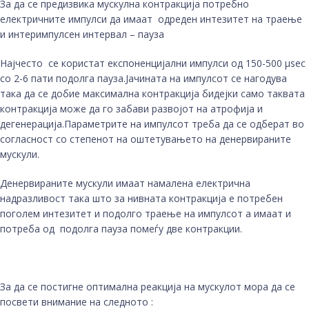
За да се предизвика мускулна контракција потребно
електричните импулси да имаат одреден интезитет на траење
и интеримпулсен интервал – пауза
Најчесто се користат експоненцијални импулси од 150-500 µsec
со 2-6 пати подолга пауза.Јачината на импулсот се нагодува
така да се добие максимална контракција бидејки само таквата
контракција може да го забави развојот на атрофија и
дегенерација.Параметрите на импулсот треба да се одберат во
согласност со степенот на оштетувањето на денервираните
мускули.
Денервираните мускули имаат намалена електрична
надразливост така што за нивната контракција е потребен
поголем интезитет и подолго траење на импулсот а имаат и
потреба од подолга пауза помеѓу две контракции.
За да се постигне оптимална реакција на мускулот мора да се
посвети внимание на следното :