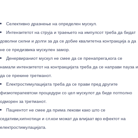
Селективно дразнење на определен мускул.
Интензитетот на струја и траењето на импулсот треба да бидат
доволни силни и долги за да се добие квалитетна контракција а да
не се предизвика мускулен замор.
Денервираниот мускул не смее да се пренапрега,кога се
намали интензитетот на контракцијата треба да се направи пауза и
да се прекине третманот.
Електростимулацијата треба да се прави пред другите
физиотерапевтски процедури со цел мускулот да биде потполно
одморен за третманот.
Пациентот не смее да прима лекови како што се
седативи,хипнотици и сл.кои можат да влијаат врз ефектот на
електростимулацијата.