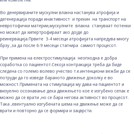
Во денервираните мускулни влакна настанува атрофија и
дегенерација поради инактивност и прекин на транспорт на
невротофички материи,мускулните влакна стануваат потенки
но можат да хипертрофираат ако дојде до
реинервација.Првите 3-4 месеци атрофијата напредува многу
брзу ,за да после 6-9 месеци стагнира самиот процесот.
При примена на електростимулација неопходна е добра
соработка со пациентот.Секоја контракција треба да биде
следена со големо волево учество т.е.интенциони вежби да се
потруди да го изведе бараното движење доколку е во
можност.Примената на стимулација му дава на пациентот и
визуелно осознавање дека движењето кое е изгубено сепак е
можно да се врати ,но се бара негова активност во процесот.
Така ,евентуално изгубената шема на движење може да се
врати и повторно да се формира и зацврсти.