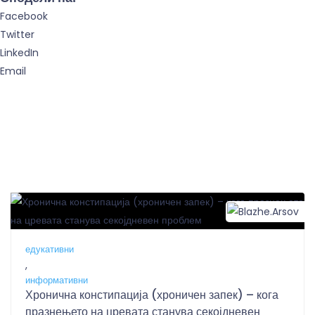
Facebook
Twitter
LinkedIn
Email
B
едукативни
,
информативни
Хронична констипација (хроничен запек) – кога
празнењето на цревата станува секојдневен