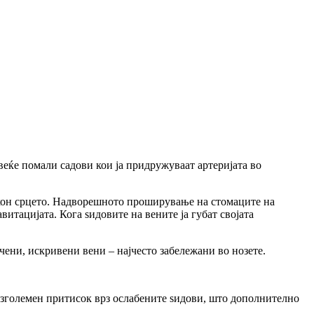
овеќе помали садови кои ја придружуваат артеријата во
кон срцето. Надворешното проширување на стомаците на
итацијата. Кога ѕидовите на вените ја губат својата
чени, искривени вени – најчесто забележани во нозете.
и зголемен притисок врз ослабените ѕидови, што дополнително