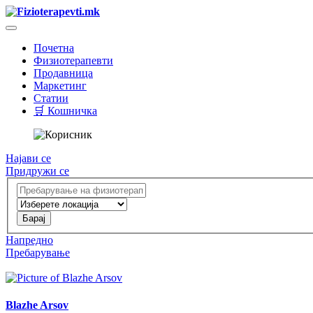
Почетна
Физиотерапевти
Продавница
Маркетинг
Статии
🛒 Кошничка
Најави се
Придружи се
Напредно
Пребарување
Blazhe Arsov