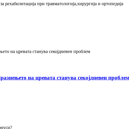
а рехабилитација при травматологија,хирургија и ортопедија
празнењето на цревата станува секојдневен пробле