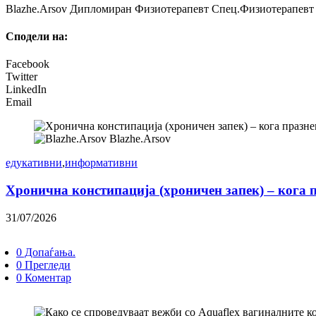
Blazhe.Arsov Дипломиран Физиотерапевт Спец.Физиотерапевт з
Сподели на:
Facebook
Twitter
LinkedIn
Email
Blazhe.Arsov
едукативни
,
информативни
Хронична констипација (хроничен запек) – кога 
31/07/2026
0 Допаѓања.
0 Прегледи
0 Коментар