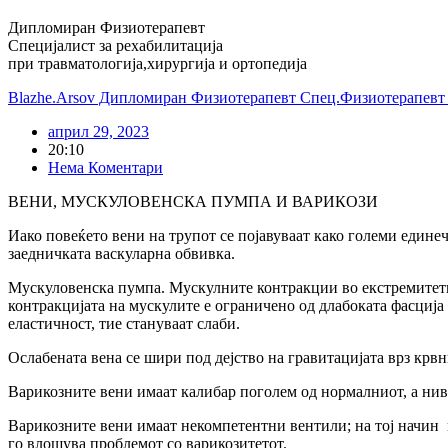
Дипломиран Физиотерапевт
Специјалист за рехабилитација
при травматологија,хирургија и ортопедија
Blazhe.Arsov Дипломиран Физиотерапевт Спец.Физиотерапевт з
април 29, 2023
20:10
Нема Коментари
ВЕНИ, МУСКУЛОВЕНСКА ПУМПА И ВАРИКОЗИ
Иако повеќето вени на трупот се појавуваат како големи единеч
заедничката васкуларна обвивка.
Мускуловенска пумпа. Мускулните контракции во екстремитети
контракцијата на мускулите е ограничено од длабоката фасција 
еластичност, тие стануваат слаби.
Ослабената вена се шири под дејство на гравитацијата врз крв
Варикозните вени имаат калибар поголем од нормалниот, а нив
Варикозните вени имаат некомпетентни вентили; на тој начин 
го влошува проблемот со варикозитетот.