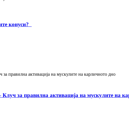
ните конуси?
– Клуч за правилна активација на мускулите на к