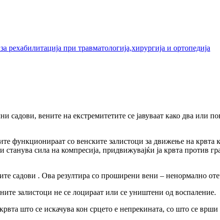
а рехабилитација при травматологија,хирургија и ортопедија
ни садови, вените на екстремитетите се јавуваат како два или п
те функционираат со венските залистоци за движење на крвта 
и станува сила на компресија, придвижувајќи ја крвта против грав
ните садови . Ова резултира со проширени вени – ненормално оте
ните залистоци не се лоцираат или се уништени од воспаление.
крвта што се искачува кон срцето е непрекината, со што се врш