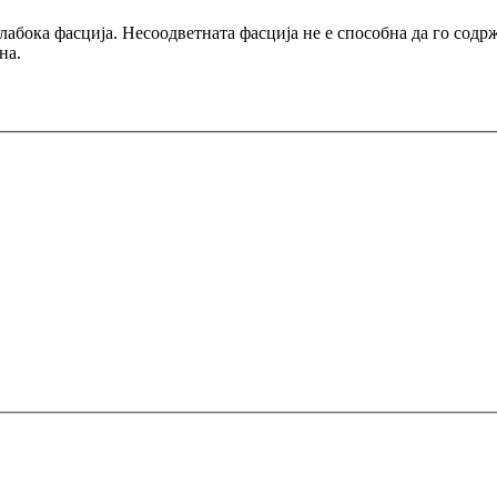
длабока фасција. Несоодветната фасција не е способна да го сод
на.